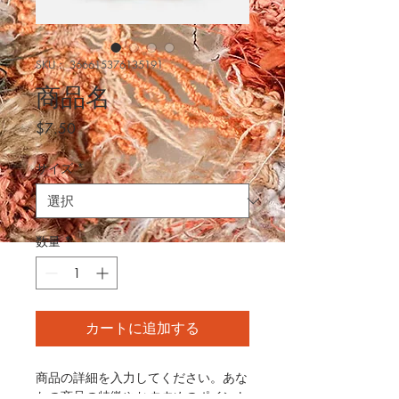
SKU： 366615376135191
商品名
価
$7.50
格
サイズ
*
数量
*
カートに追加する
商品の詳細を入力してください。あな
たの商品の特徴やおすすめのポイント